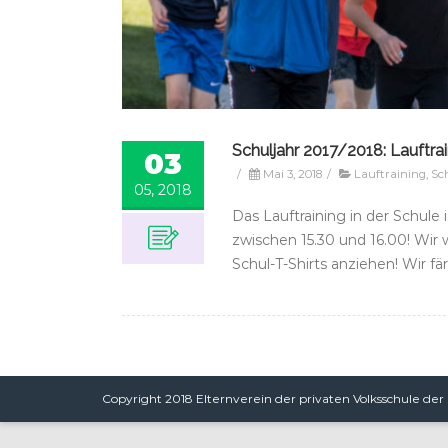
Schuljahr 2017/2018: Lauftra
03
/
Mai 3, 2018
/
Lauftraining
,
Sc
05, 2018
Das Lauftraining in der Schule
zwischen 15.30 und 16.00! Wir
Schul-T-Shirts anziehen! Wir f
Copyright 2018 Elternverein der privaten Volksschule der