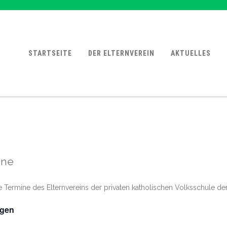
STARTSEITE
DER ELTERNVEREIN
AKTUELLES
ine
le Termine des Elternvereins der privaten katholischen Volksschule d
ngen