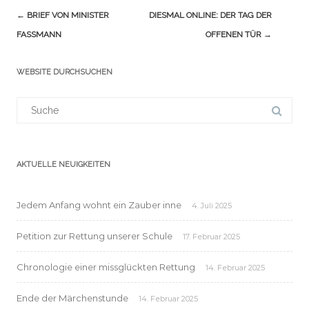
Navigation
←
BRIEF VON MINISTER
DIESMAL ONLINE: DER TAG DER
(Beiträge)
FASSMANN
OFFENEN TÜR
→
WEBSITE DURCHSUCHEN
Suchergebnis
für:
AKTUELLE NEUIGKEITEN
Jedem Anfang wohnt ein Zauber inne
4. Juli 2025
Petition zur Rettung unserer Schule
17. Februar 2025
Chronologie einer missglückten Rettung
14. Februar 2025
Ende der Märchenstunde
14. Februar 2025